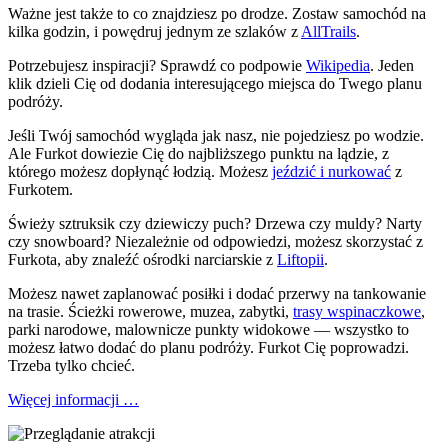
Ważne jest także to co znajdziesz po drodze. Zostaw samochód na
kilka godzin, i powędruj jednym ze szlaków z
AllTrails
.
Potrzebujesz inspiracji? Sprawdź co podpowie
Wikipedia
. Jeden
klik dzieli Cię od dodania interesującego miejsca do Twego planu
podróży.
Jeśli Twój samochód wygląda jak nasz, nie pojedziesz po wodzie.
Ale Furkot dowiezie Cię do najbliższego punktu na lądzie, z
którego możesz dopłynąć łodzią. Możesz
jeździć i nurkować
z
Furkotem.
Świeży sztruksik czy dziewiczy puch? Drzewa czy muldy? Narty
czy snowboard? Niezależnie od odpowiedzi, możesz skorzystać z
Furkota, aby znaleźć ośrodki narciarskie z
Liftopii
.
Możesz nawet zaplanować posiłki i dodać przerwy na tankowanie
na trasie. Ścieżki rowerowe, muzea, zabytki,
trasy wspinaczkowe
,
parki narodowe, malownicze punkty widokowe — wszystko to
możesz łatwo dodać do planu podróży. Furkot Cię poprowadzi.
Trzeba tylko chcieć.
Więcej informacji …