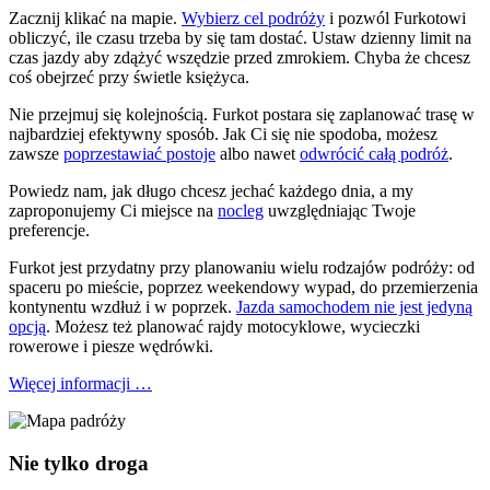
Zacznij klikać na mapie.
Wybierz cel podróży
i pozwól Furkotowi
obliczyć, ile czasu trzeba by się tam dostać. Ustaw dzienny limit na
czas jazdy aby zdążyć wszędzie przed zmrokiem. Chyba że chcesz
coś obejrzeć przy świetle księżyca.
Nie przejmuj się kolejnością. Furkot postara się zaplanować trasę w
najbardziej efektywny sposób. Jak Ci się nie spodoba, możesz
zawsze
poprzestawiać postoje
albo nawet
odwrócić całą podróż
.
Powiedz nam, jak długo chcesz jechać każdego dnia, a my
zaproponujemy Ci miejsce na
nocleg
uwzględniając Twoje
preferencje.
Furkot jest przydatny przy planowaniu wielu rodzajów podróży: od
spaceru po mieście, poprzez weekendowy wypad, do przemierzenia
kontynentu wzdłuż i w poprzek.
Jazda samochodem nie jest jedyną
opcją
. Możesz też planować rajdy motocyklowe, wycieczki
rowerowe i piesze wędrówki.
Więcej informacji …
Nie tylko droga