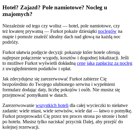
Hotel? Zajazd? Pole namiotowe? Nocleg u
znajomych?
Niezależnie od tego czy wolisz — hotel, pole namiotowe, czy
też kwaterę prywatną — Furkot pokaże dziesiątki
noclegów
na
mapie i pomoże znaleźć idealny dach nad głową na każdą noc
podróży.
Furkot ułatwia podjęcie decyzji: pokazuje które hotele oferują
najlepsze połączenie wygody, kosztów i dogodnej lokalizacji. Jeśli
to możliwe Furkot wyświetli dokładną
cenę jaką zapłacisz za nocleg
z uwzględnieniem podatków i opłat.
Jak zdecydujesz się zarezerwować Furkot zabierze Cię
bezpośrednio do Twojego ulubionego serwisu i wypełnieni
formularz dodając daty, liczbę pokojów i osób. Nie musisz się
przejmować pomyłkami w datach.
Zarezerwowanie
wszystkich hoteli
dla całej wycieczki to niełatwe
zadanie: wiele miast, wiele serwisów, wiele dat — łatwo o pomyłkę.
Furkot przeprowadzi Cię przez ten proces strona po stronie i hotel
po hotelu.
Musisz tylko naciskać przycisk
Dalej
, aby przejść do
kolejnej rezerwacji.