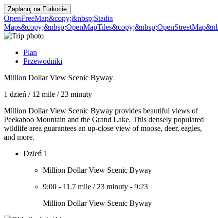
Zaplanuj na
Furkocie
OpenFreeMap
&copy;&nbsp;Stadia
Maps
&copy;&nbsp;OpenMapTiles
&copy;&nbsp;OpenStreetMap&nbs
Plan
Przewodniki
Million Dollar View Scenic Byway
1 dzień
/
12 mile
/
23 minuty
Million Dollar View Scenic Byway provides beautiful views of
Peekaboo Mountain and the Grand Lake. This densely populated
wildlife area guarantees an up-close view of moose, deer, eagles,
and more.
Dzień 1
Million Dollar View Scenic Byway
9:00
-
11.7 mile
/
23 minuty
-
9:23
Million Dollar View Scenic Byway