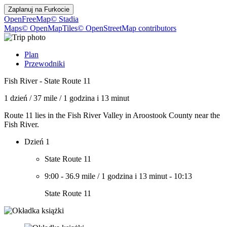
Zaplanuj na
Furkocie
OpenFreeMap
© Stadia
Maps
© OpenMapTiles
© OpenStreetMap contributors
Plan
Przewodniki
Fish River - State Route 11
1 dzień
/
37 mile
/
1 godzina i 13 minut
Route 11 lies in the Fish River Valley in Aroostook County near the
Fish River.
Dzień 1
State Route 11
9:00
-
36.9 mile
/
1 godzina i 13 minut
-
10:13
State Route 11