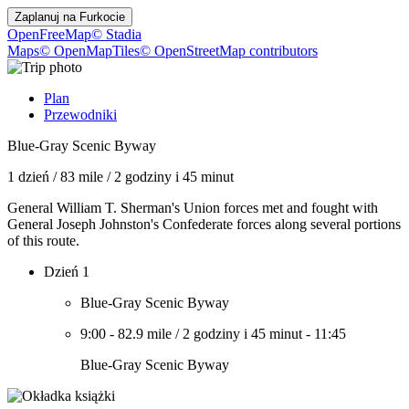
Zaplanuj na
Furkocie
OpenFreeMap
© Stadia
Maps
© OpenMapTiles
© OpenStreetMap contributors
Plan
Przewodniki
Blue-Gray Scenic Byway
1 dzień
/
83 mile
/
2 godziny i 45 minut
General William T. Sherman's Union forces met and fought with
General Joseph Johnston's Confederate forces along several portions
of this route.
Dzień 1
Blue-Gray Scenic Byway
9:00
-
82.9 mile
/
2 godziny i 45 minut
-
11:45
Blue-Gray Scenic Byway