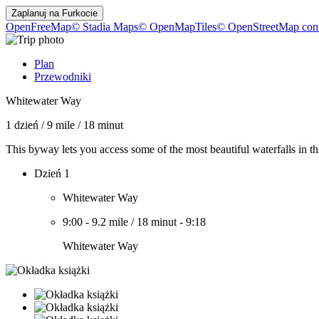
Zaplanuj na
Furkocie
OpenFreeMap
© Stadia Maps
© OpenMapTiles
© OpenStreetMap cont
Plan
Przewodniki
Whitewater Way
1 dzień
/
9 mile
/
18 minut
This byway lets you access some of the most beautiful waterfalls in thi
Dzień 1
Whitewater Way
9:00
-
9.2 mile
/
18 minut
-
9:18
Whitewater Way