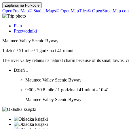
Zaplanuj na
Furkocie
OpenFreeMap
© Stadia Maps
© OpenMapTiles
© OpenStreetMap cont
Plan
Przewodniki
Maumee Valley Scenic Byway
1 dzień
/
51 mile
/
1 godzina i 41 minut
The river valley retains its natural charm because of its small towns,
Dzień 1
Maumee Valley Scenic Byway
9:00
-
50.8 mile
/
1 godzina i 41 minut
-
10:41
Maumee Valley Scenic Byway