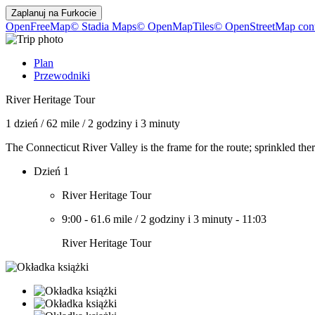
Zaplanuj na
Furkocie
OpenFreeMap
© Stadia Maps
© OpenMapTiles
© OpenStreetMap cont
Plan
Przewodniki
River Heritage Tour
1 dzień
/
62 mile
/
2 godziny i 3 minuty
The Connecticut River Valley is the frame for the route; sprinkled the
Dzień 1
River Heritage Tour
9:00
-
61.6 mile
/
2 godziny i 3 minuty
-
11:03
River Heritage Tour