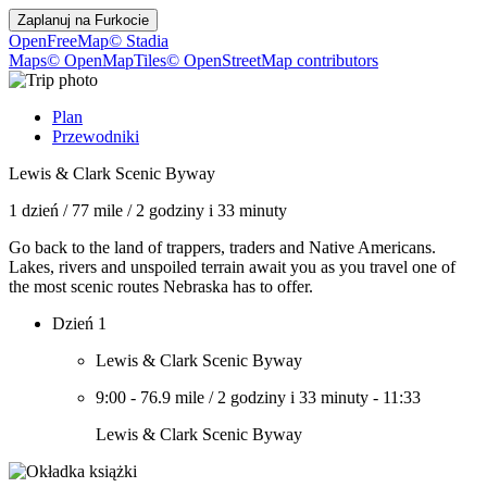
Zaplanuj na
Furkocie
OpenFreeMap
© Stadia
Maps
© OpenMapTiles
© OpenStreetMap contributors
Plan
Przewodniki
Lewis & Clark Scenic Byway
1 dzień
/
77 mile
/
2 godziny i 33 minuty
Go back to the land of trappers, traders and Native Americans.
Lakes, rivers and unspoiled terrain await you as you travel one of
the most scenic routes Nebraska has to offer.
Dzień 1
Lewis & Clark Scenic Byway
9:00
-
76.9 mile
/
2 godziny i 33 minuty
-
11:33
Lewis & Clark Scenic Byway