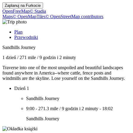
Zaplanuj na
Furkocie
OpenFreeMap
© Stadia
Maps
© OpenMapTiles
© OpenStreetMap contributors
Plan
Przewodniki
Sandhills Journey
1 dzień
/
271 mile
/
9 godzin i 2 minuty
Traverse into one of the most unspoiled and beautiful landscapes
found anywhere in America--where cattle, fence posts and
windmills are the skyline. Lose yourself on the Sandhills Journey.
Dzień 1
Sandhills Journey
9:00
-
271.3 mile
/
9 godzin i 2 minuty
-
18:02
Sandhills Journey