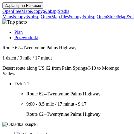
Zaplanuj na
Furkocie
OpenFreeMap
&copy;&nbsp;Stadia
Maps
&copy;&nbsp;OpenMapTiles
&copy;&nbsp;OpenStreetMap&nbs
Plan
Przewodniki
Route 62--Twentynine Palms Highway
1 dzień
/
9 mile
/
17 minut
Desert route along US 62 from Palm Springs/I-10 to Morengo
Valley.
Dzień 1
Route 62--Twentynine Palms Highway
9:00
-
8.5 mile
/
17 minut
-
9:17
Route 62--Twentynine Palms Highway