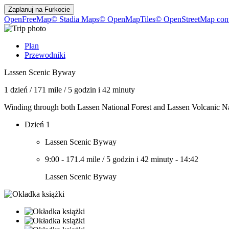
Zaplanuj na
Furkocie
OpenFreeMap
© Stadia Maps
© OpenMapTiles
© OpenStreetMap cont
Plan
Przewodniki
Lassen Scenic Byway
1 dzień
/
171 mile
/
5 godzin i 42 minuty
Winding through both Lassen National Forest and Lassen Volcanic Natio
Dzień 1
Lassen Scenic Byway
9:00
-
171.4 mile
/
5 godzin i 42 minuty
-
14:42
Lassen Scenic Byway