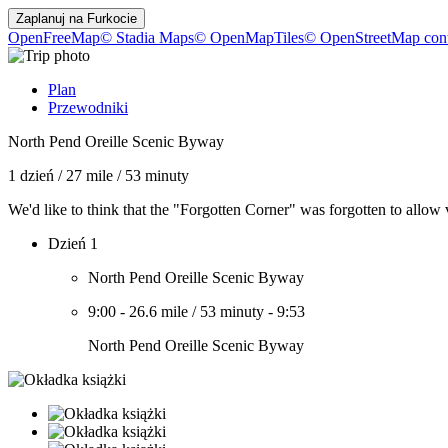
Zaplanuj na
Furkocie
OpenFreeMap
© Stadia Maps
© OpenMapTiles
© OpenStreetMap cont
Plan
Przewodniki
North Pend Oreille Scenic Byway
1 dzień
/
27 mile
/
53 minuty
We'd like to think that the "Forgotten Corner" was forgotten to allow v
Dzień 1
North Pend Oreille Scenic Byway
9:00
-
26.6 mile
/
53 minuty
-
9:53
North Pend Oreille Scenic Byway