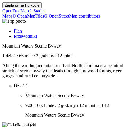
Zaplanuj na
Furkocie
OpenFreeMap
© Stadia
Maps
© OpenMapTiles
© OpenStreetMap contributors
Plan
Przewodniki
Mountain Waters Scenic Byway
1 dzień
/
66 mile
/
2 godziny i 12 minut
Along the winding mountain roads of North Carolina is a beautiful
stretch of scenic byway that leads through hardwood forests, river
gorges, and rural countryside.
Dzień 1
Mountain Waters Scenic Byway
9:00
-
66.3 mile
/
2 godziny i 12 minut
-
11:12
Mountain Waters Scenic Byway