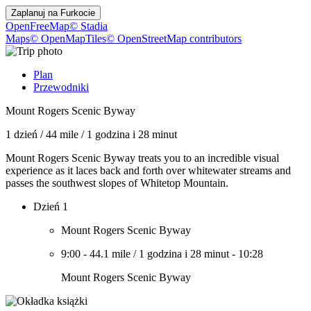
Zaplanuj na
Furkocie
OpenFreeMap
© Stadia
Maps
© OpenMapTiles
© OpenStreetMap contributors
Plan
Przewodniki
Mount Rogers Scenic Byway
1 dzień
/
44 mile
/
1 godzina i 28 minut
Mount Rogers Scenic Byway treats you to an incredible visual
experience as it laces back and forth over whitewater streams and
passes the southwest slopes of Whitetop Mountain.
Dzień 1
Mount Rogers Scenic Byway
9:00
-
44.1 mile
/
1 godzina i 28 minut
-
10:28
Mount Rogers Scenic Byway