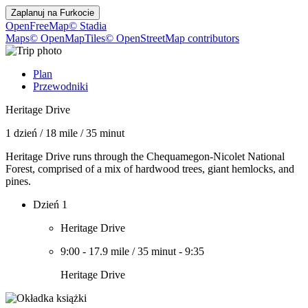
Zaplanuj na
Furkocie
OpenFreeMap
© Stadia
Maps
© OpenMapTiles
© OpenStreetMap contributors
Plan
Przewodniki
Heritage Drive
1 dzień
/
18 mile
/
35 minut
Heritage Drive runs through the Chequamegon-Nicolet National
Forest, comprised of a mix of hardwood trees, giant hemlocks, and
pines.
Dzień 1
Heritage Drive
9:00
-
17.9 mile
/
35 minut
-
9:35
Heritage Drive