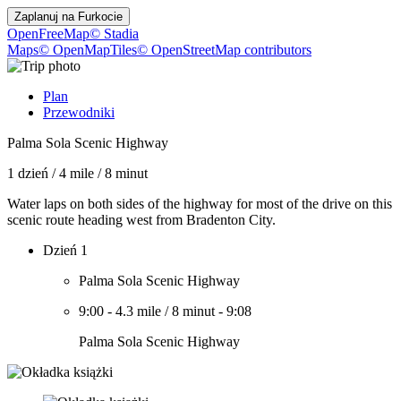
Zaplanuj na
Furkocie
OpenFreeMap
© Stadia
Maps
© OpenMapTiles
© OpenStreetMap contributors
Plan
Przewodniki
Palma Sola Scenic Highway
1 dzień
/
4 mile
/
8 minut
Water laps on both sides of the highway for most of the drive on this
scenic route heading west from Bradenton City.
Dzień 1
Palma Sola Scenic Highway
9:00
-
4.3 mile
/
8 minut
-
9:08
Palma Sola Scenic Highway