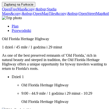
Zaplanuj na
Furkocie
OpenFreeMap
&copy;&nbsp;Stadia
Maps
&copy;&nbsp;OpenMapTiles
&copy;&nbsp;OpenStreetMap&nbs
Plan
Przewodniki
Old Florida Heritage Highway
1 dzień
/
45 mile
/
1 godzina i 29 minut
As one of the best preserved remnants of 'Old Florida,' rich in
natural beauty and steeped in tradition, the Old Florida Heritage
Highway offers a unique opportunity for byway travelers wanting to
return to Florida's roots.
Dzień 1
Old Florida Heritage Highway
9:00
-
44.9 mile
/
1 godzina i 29 minut
-
10:29
Old Florida Heritage Highway