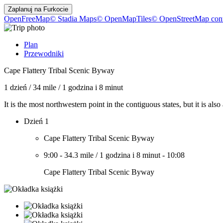
Zaplanuj na
Furkocie
OpenFreeMap
© Stadia Maps
© OpenMapTiles
© OpenStreetMap cont
Plan
Przewodniki
Cape Flattery Tribal Scenic Byway
1 dzień
/
34 mile
/
1 godzina i 8 minut
It is the most northwestern point in the contiguous states, but it is als
Dzień 1
Cape Flattery Tribal Scenic Byway
9:00
-
34.3 mile
/
1 godzina i 8 minut
-
10:08
Cape Flattery Tribal Scenic Byway