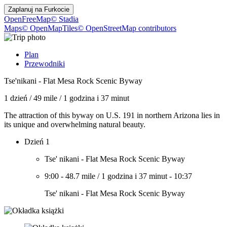
Zaplanuj na
Furkocie
OpenFreeMap
© Stadia
Maps
© OpenMapTiles
© OpenStreetMap contributors
Plan
Przewodniki
Tse'nikani - Flat Mesa Rock Scenic Byway
1 dzień
/
49 mile
/
1 godzina i 37 minut
The attraction of this byway on U.S. 191 in northern Arizona lies in
its unique and overwhelming natural beauty.
Dzień 1
Tse' nikani - Flat Mesa Rock Scenic Byway
9:00
-
48.7 mile
/
1 godzina i 37 minut
-
10:37
Tse' nikani - Flat Mesa Rock Scenic Byway