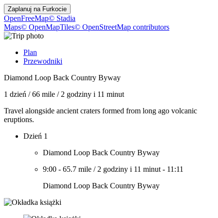
Zaplanuj na
Furkocie
OpenFreeMap
© Stadia
Maps
© OpenMapTiles
© OpenStreetMap contributors
Plan
Przewodniki
Diamond Loop Back Country Byway
1 dzień
/
66 mile
/
2 godziny i 11 minut
Travel alongside ancient craters formed from long ago volcanic
eruptions.
Dzień 1
Diamond Loop Back Country Byway
9:00
-
65.7 mile
/
2 godziny i 11 minut
-
11:11
Diamond Loop Back Country Byway