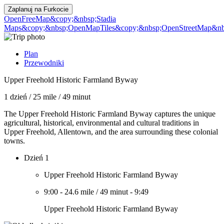
Zaplanuj na
Furkocie
OpenFreeMap
&copy;&nbsp;Stadia
Maps
&copy;&nbsp;OpenMapTiles
&copy;&nbsp;OpenStreetMap&nbs
Plan
Przewodniki
Upper Freehold Historic Farmland Byway
1 dzień
/
25 mile
/
49 minut
The Upper Freehold Historic Farmland Byway captures the unique
agricultural, historical, environmental and cultural traditions in
Upper Freehold, Allentown, and the area surrounding these colonial
towns.
Dzień 1
Upper Freehold Historic Farmland Byway
9:00
-
24.6 mile
/
49 minut
-
9:49
Upper Freehold Historic Farmland Byway