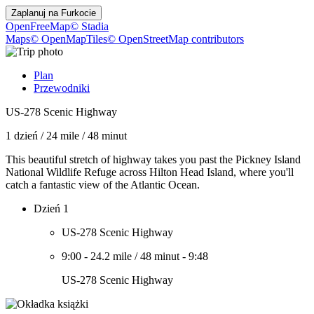
Zaplanuj na
Furkocie
OpenFreeMap
© Stadia
Maps
© OpenMapTiles
© OpenStreetMap contributors
Plan
Przewodniki
US-278 Scenic Highway
1 dzień
/
24 mile
/
48 minut
This beautiful stretch of highway takes you past the Pickney Island
National Wildlife Refuge across Hilton Head Island, where you'll
catch a fantastic view of the Atlantic Ocean.
Dzień 1
US-278 Scenic Highway
9:00
-
24.2 mile
/
48 minut
-
9:48
US-278 Scenic Highway