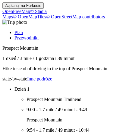
Zaplanuj na
Furkocie
OpenFreeMap
© Stadia
Maps
© OpenMapTiles
© OpenStreetMap contributors
Plan
Przewodniki
Prospect Mountain
1 dzień
/
3 mile
/
1 godzina i 39 minut
Hike instead of driving to the top of Prospect Mountain
state-by-state
Inne podróże
Dzień 1
Prospect Mountain Trailhead
9:00
-
1.7 mile
/
49 minut
-
9:49
Prospect Mountain
9:54
-
1.7 mile
/
49 minut
-
10:44